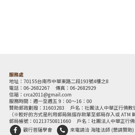
服務處
地址：70155台南市中華東路二段193號4樓之8
電話：06-2682267
傳真：06-2682929
信箱：
crca2011@gmail.com
服務時間：週一至週五 9：00～16：00
贊助郵政劃撥：31603283
戶名：社團法人中華正行佛教
（※較好的方式是利用郵局無摺存款單至郵局存入或 ATM 
郵局帳號：01213750811660
戶名：社團法人中華正行佛
觀行菩薩學會
來電請洽 海隆法師 (懇請贊助)